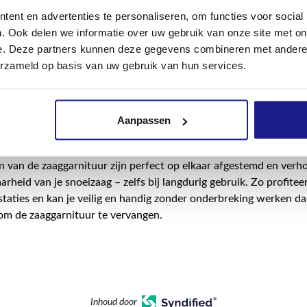
or het vervangen van je zaaggarnituur:
ent en advertenties te personaliseren, om functies voor social
. Ook delen we informatie over uw gebruik van onze site met on
e zaagblad STIHL Light 04 biedt je hoge steekprestaties. Het is 
e. Deze partners kunnen deze gegevens combineren met andere i
ersoepelt het gebruik van de kettingzaag. Dankzij zijn lage gewic
erzameld op basis van uw gebruik van hun services.
ijdens het werk met je kettingzaag en kan je snel vooruitgang bo
len en snoeien van bomen in de boomverzorging. De STIHL .325"
alve beitelbetanding biedt een hoge zaagkwaliteit en precieze z
g. Zo kan je gemakkelijk en veilig bomen of dikkere takken zagen
Aanpassen
einig trillingen.
 van de zaaggarnituur zijn perfect op elkaar afgestemd en ver
rheid van je snoeizaag – zelfs bij langdurig gebruik. Zo profiteer
taties en kan je veilig en handig zonder onderbreking werken da
om de zaaggarnituur te vervangen.
Inhoud door