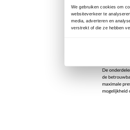
onderdelen vo
We gebruiken cookies om cont
websiteverkeer te analyseren
Het ultradunn
media, adverteren en analys
hanteren en v
verstrekt of die ze hebben v
zaagblad je t
zoals het vel
ketting met h
de kettingzaa
terugslag en w
De onderdelen
de betrouwbaa
maximale pres
mogelijkheid 