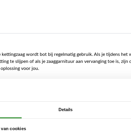
 kettingzaag wordt bot bij regelmatig gebruik. Als je tijdens het 
ting te slijpen of als je zaaggarnituur aan vervanging toe is, zijn
 oplossing voor jou.
Cut Kit 12 zorg je er proactief voor dat de zaagprestaties van 
f MS 300 op een constant hoog niveau blijven. Je kan waar je o
t zaagblad van je STIHL kettingzaag volledig zelf vervangen. Raa
gids voor het vervangen van de zaaggarnituur. Die kan je downl
Details
 verpakking van je Cut Kit.
 Kit 12 voor MS 261, MS 271, MS 291 en MS 300 bevat de vol
 van cookies