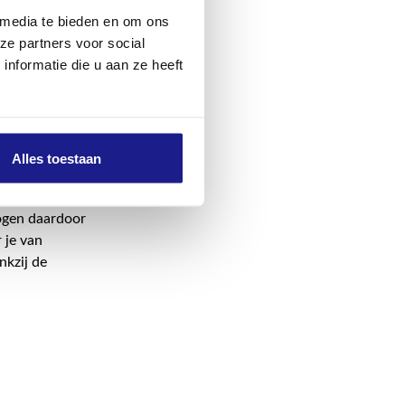
 media te bieden en om ons
ze partners voor social
gemakkelijk te
nformatie die u aan ze heeft
ht ontlast het
eken met taken
 Micro 3 Pro
aagsneden met
 met weinig
Alles toestaan
hogen daardoor
 je van
nkzij de