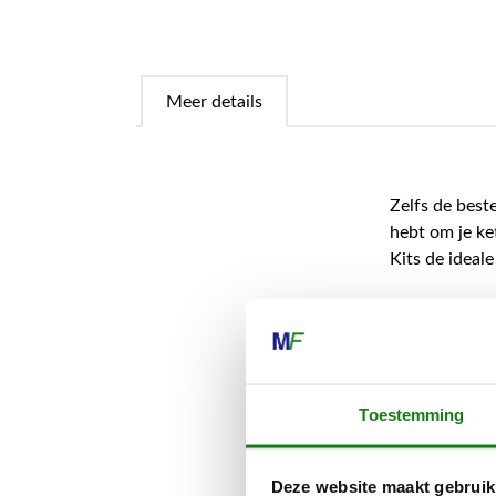
Meer details
Zelfs de beste
hebt om je ket
Kits de ideale
Met de STIHL 
271, MS 291 o
ketting en he
montage onze 
Toestemming
QR-code op de
De STIHL Cut
Deze website maakt gebruik