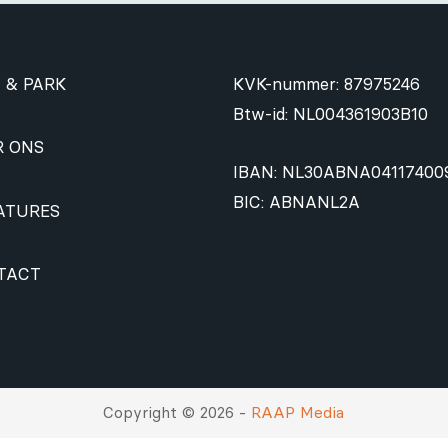
 & PARK
KVK-nummer: 87975246
Btw-id: NL004361903B10
R ONS
IBAN: NL30ABNA04117400
BIC: ABNANL2A
ATURES
TACT
Copyright © 2026 -
RAAP Media