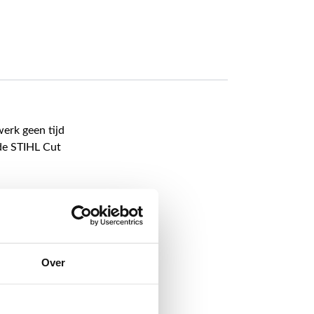
werk geen tijd
 de STIHL Cut
je MS 261, MS
ok bent, de
dpleeg voor de
oaden via de
Over
gende