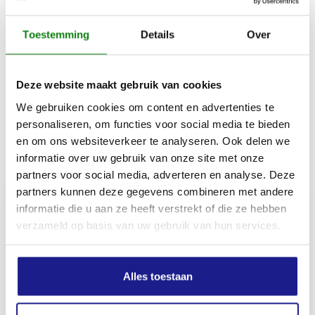
elkaar afgestemd en verhogen daardoor de
betrouwbaarheid van je kettingzaag – zelfs bij
Toestemming
Details
Over
langdurig gebruik. Zo profiteer je van maximale
prestaties en kan je veilig en handig zonder
onderbreking werken dankzij de mogelijkheid om de
Deze website maakt gebruik van cookies
zaaggarnituur te vervangen.
We gebruiken cookies om content en advertenties te
personaliseren, om functies voor social media te bieden
en om ons websiteverkeer te analyseren. Ook delen we
Inhoud door
informatie over uw gebruik van onze site met onze
partners voor social media, adverteren en analyse. Deze
partners kunnen deze gegevens combineren met andere
informatie die u aan ze heeft verstrekt of die ze hebben
verzameld op basis van uw gebruik van hun services.
MECHANISATIE FRANEKER
Kiehoek 26
Alles toestaan
8801 RD Franeker