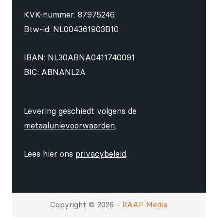
KVK-nummer: 87975246
Btw-id: NL004361903B10
IBAN: NL30ABNA0411740091
BIC: ABNANL2A
Levering geschiedt volgens de
metaalunievoorwaarden
.
Lees hier ons
privacybeleid
.
Copyright © 2026 -
RAAP Media