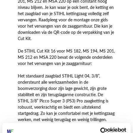
201, MS 212 en MSA 220 op een constant hoog
niveau blijven. Je kan waar je ook bent, de ketting en
het zaagblad van je STIHL kettingzaag volledig zelf
vervangen. Raadpleeg voor de montage onze gids
voor het vervangen van de zaaggarnituur. Die kan je
downloaden via de QR-code op de verpakking van je
Cut Kit.
De STIHL Cut Kit 16 voor MS 182, MS 194, MS 201,
MS 212 en MSA 220 bevat de volgende onderdelen
voor het vervangen van je zaaggarnituur:
Het standaard zaagblad STIHL Light 04, 3/8”,
ondersteunt alle werkzaamheden in de
boomverzorging door zijn lage gewicht, zijn grote
stabiliteit en zijn terugslagarme constructie. De
STIHL 3/8” Picco Super 3 (PS3) Pro zaagketting is
robuust, veerkrachtig en biedt een uitstekend
startgedrag. Zo kan je comfortabel met je kettingzaag
werken, met weinig terugslag en weinig trillingen.
De onderdelen van de zaaggarnituur zijn perfect op