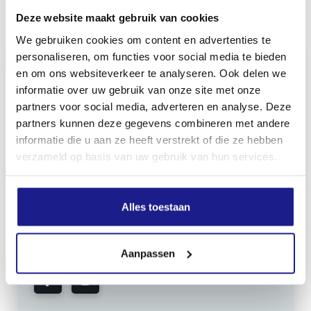
Deze website maakt gebruik van cookies
Inhoud door
We gebruiken cookies om content en advertenties te
personaliseren, om functies voor social media te bieden
en om ons websiteverkeer te analyseren. Ook delen we
informatie over uw gebruik van onze site met onze
partners voor social media, adverteren en analyse. Deze
MECHANISATIE FRANEKER
partners kunnen deze gegevens combineren met andere
Kiehoek 26
informatie die u aan ze heeft verstrekt of die ze hebben
8801 RD Franeker
verzameld op basis van uw gebruik van hun services.
0517-396800
Alles toestaan
info@mechanisatiefraneker.nl
Bij storing:
06-83139573
Aanpassen