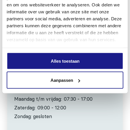
Kiehoek 26
en om ons websiteverkeer te analyseren. Ook delen we
informatie over uw gebruik van onze site met onze
8801 RD Franeker
partners voor social media, adverteren en analyse. Deze
partners kunnen deze gegevens combineren met andere
0517-396800
informatie die u aan ze heeft verstrekt of die ze hebben
info@mechanisatiefraneker.nl
verzameld op basis van uw gebruik van hun services.
Bij storing:
06-83139573
Alles toestaan
Aanpassen
OPENINGSTIJDEN
Maandag t/m vrijdag:
07:30 - 17:00
Zaterdag:
09:00 - 12:00
Zondag: gesloten