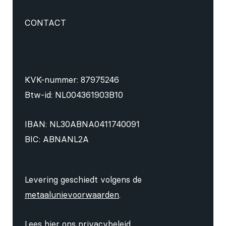
CONTACT
KVK-nummer: 87975246
Btw-id: NL004361903B10
IBAN: NL30ABNA0411740091
BIC: ABNANL2A
Levering geschiedt volgens de
metaalunievoorwaarden
.
Lees hier ons
privacybeleid
.