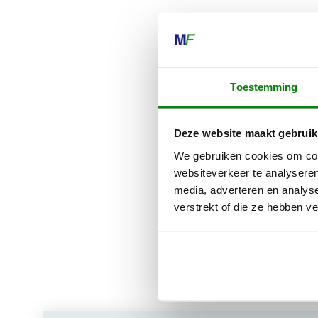
De veilighei
bieden privé-
landschapswe
Toestemming
ze nu gebruik
pasvorm en u
DYNAMIC Duro
Deze website maakt gebruik
veiligheidsha
We gebruiken cookies om cont
websiteverkeer te analyseren
Extra informa
media, adverteren en analys
verstrekt of die ze hebben v