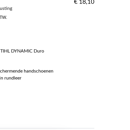
€
18,10
rusting
 BTW.
 STIHL DYNAMIC Duro
schermende handschoenen
in rundleer