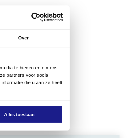
in leer en
heid. Of je
Over
 goede
nen STIHL
HL
 media te bieden en om ons
ze partners voor social
nformatie die u aan ze heeft
Alles toestaan