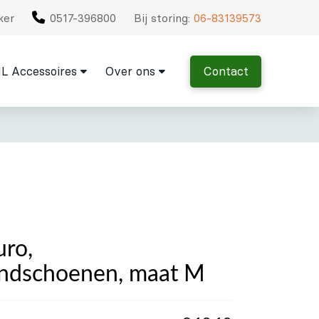
ker
0517-396800
Bij storing:
06-83139573
L Accessoires
Over ons
Contact
ro,
andschoenen, maat M