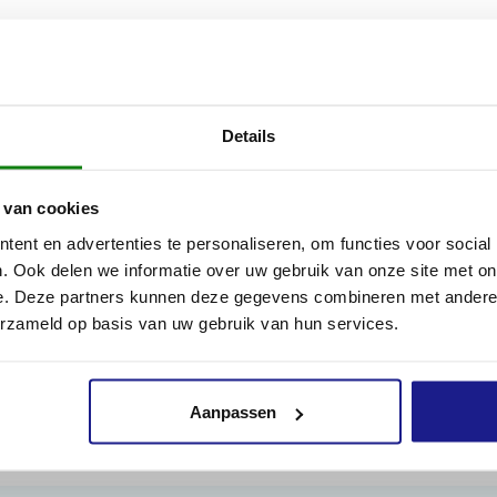
dshandschoenen STIHL DYNAMIC Duro zijn volledig geproduceerd 
 en professionele gebruikers bijvoorbeeld tijdens tuin- en
rkzaamheden een aangenaam comfort en een extreme duurzaam
Details
t om heggen te snoeien of om de tuin te onderhouden, hun zeer
itstekende grip maakt het werken met de veiligheidshandschoe
 aangenaam en veilig. Dankzij de open boorden trek je de STI
 van cookies
ndschoenen gemakkelijk en snel aan en uit.
ent en advertenties te personaliseren, om functies voor social
. Ook delen we informatie over uw gebruik van onze site met on
tie:
e. Deze partners kunnen deze gegevens combineren met andere i
erzameld op basis van uw gebruik van hun services.
Aanpassen
Inhoud door