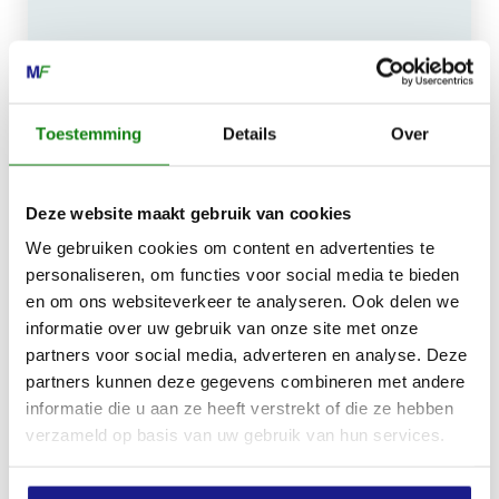
MECHANISATIE FRANEKER
Kiehoek 26
8801 RD Franeker
Toestemming
Details
Over
0517-396800
Deze website maakt gebruik van cookies
info@mechanisatiefraneker.nl
Bij storing:
06-83139573
We gebruiken cookies om content en advertenties te
personaliseren, om functies voor social media te bieden
en om ons websiteverkeer te analyseren. Ook delen we
informatie over uw gebruik van onze site met onze
partners voor social media, adverteren en analyse. Deze
partners kunnen deze gegevens combineren met andere
informatie die u aan ze heeft verstrekt of die ze hebben
OPENINGSTIJDEN
verzameld op basis van uw gebruik van hun services.
Maandag t/m vrijdag:
07:30 - 17:00
Zaterdag:
09:00 - 12:00