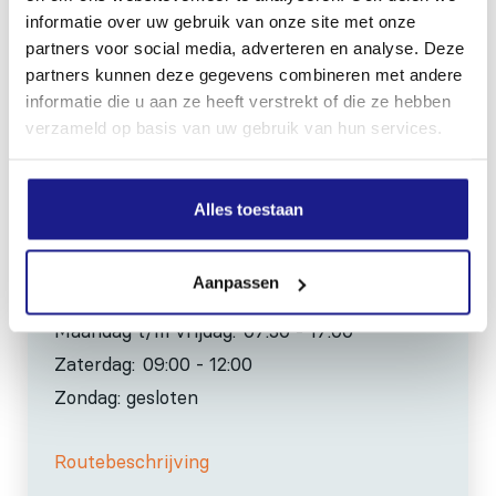
8801 RD Franeker
informatie over uw gebruik van onze site met onze
partners voor social media, adverteren en analyse. Deze
0517-396800
partners kunnen deze gegevens combineren met andere
info@mechanisatiefraneker.nl
informatie die u aan ze heeft verstrekt of die ze hebben
verzameld op basis van uw gebruik van hun services.
Bij storing:
06-83139573
Alles toestaan
Aanpassen
OPENINGSTIJDEN
Maandag t/m vrijdag:
07:30 - 17:00
Zaterdag:
09:00 - 12:00
Zondag: gesloten
Routebeschrijving