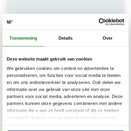
MECHANISATIE FRANEKER
Kiehoek 26
8801 RD Franeker
Toestemming
Details
Over
0517-396800
Deze website maakt gebruik van cookies
info@mechanisatiefraneker.nl
We gebruiken cookies om content en advertenties te
Bij storing:
06-83139573
personaliseren, om functies voor social media te bieden
en om ons websiteverkeer te analyseren. Ook delen we
informatie over uw gebruik van onze site met onze
partners voor social media, adverteren en analyse. Deze
partners kunnen deze gegevens combineren met andere
informatie die u aan ze heeft verstrekt of die ze hebben
OPENINGSTIJDEN
verzameld op basis van uw gebruik van hun services.
Maandag t/m vrijdag:
07:30 - 17:00