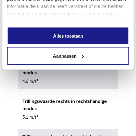
Geluidsvermogenniveau
informatie die u aan ze heeft verstrekt of die ze hebben
110.0 dB(A)
verzameld op basis van uw gebruik van hun services.
Trillingswaarde links in rechtshandige
Alles toestaan
modus
4.7 m/s²
Aanpassen
Trillingswaarde links in rechtshandige
modus
4.6 m/s²
Trillingswaarde rechts in rechtshandige
modus
5.1 m/s²