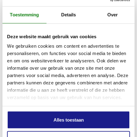
Toestemming
Details
Over
Max. oppervlakte per acculading AK 10
100 m²
Deze website maakt gebruik van cookies
We gebruiken cookies om content en advertenties te
Max. oppervlakte per acculading AK 20
personaliseren, om functies voor social media te bieden
250 m²
en om ons websiteverkeer te analyseren. Ook delen we
informatie over uw gebruik van onze site met onze
partners voor social media, adverteren en analyse. Deze
Max. oppervlakte per acculading AK 30
partners kunnen deze gegevens combineren met andere
300 m²
informatie die u aan ze heeft verstrekt of die ze hebben
verzameld op basis van uw gebruik van hun services.
Max. oppervlakte per acculading AK 30 S
300 m²
Alles toestaan
Max. gazonrand per acculading AK 10