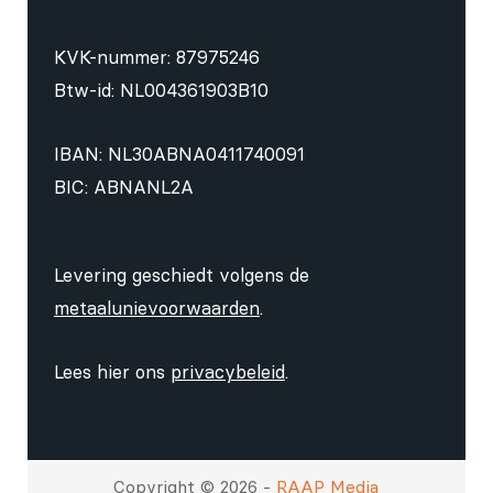
KVK-nummer: 87975246
Btw-id: NL004361903B10
IBAN: NL30ABNA0411740091
BIC: ABNANL2A
Levering geschiedt volgens de
metaalunievoorwaarden
.
Lees hier ons
privacybeleid
.
Copyright © 2026 -
RAAP Media