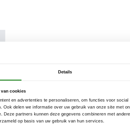
 FUNCTION Protect MS veiligheidshandschoenen werken zowe
als particuliere gebruikers veilig en goed beschermd, bijvoorbeel
Details
n met een STIHL kettingzaag of bij boomverzorging. De combin
 textiel maakt de STIHL FUNCTION Protect MS handschoenen bi
 van cookies
 bieden bovendien betrouwbare bescherming tegen kou bij lager
en bieden, dankzij de goede pasvorm, een zekere grip tijdens he
ent en advertenties te personaliseren, om functies voor social
beschermingsklasse 0 bieden de STIHL FUNCTION Protect MS
. Ook delen we informatie over uw gebruik van onze site met on
andschoenen met snijbescherming betrouwbare bescherming bij
e. Deze partners kunnen deze gegevens combineren met andere i
eden tot maximaal 16 m/s. De elastische gebreide manchetten v
erzameld op basis van uw gebruik van hun services.
ders in de handschoenen terechtkomen en maken het aan- en uit