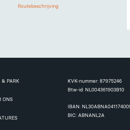
Routebeschrijving
 & PARK
KVK-nummer: 87975246
Btw-id: NL004361903B10
R ONS
IBAN: NL30ABNA04117400
BIC: ABNANL2A
ATURES