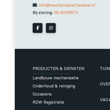
info@mechanisatiefraneker.nl
Bij storing:
06-83139573
PRODUCTEN & DIENSTEN
TUIN
Landbouw mechanisatie
OVE
Onderhoud & reiniging
Occasions
VAC
RDW Registratie