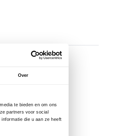
l
d bij
Over
atie van
jzonder
e
t werk.
 media te bieden en om ons
ze partners voor social
nformatie die u aan ze heeft
oorkomen dat
trekken extra