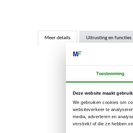
Meer details
Uitrusting en functies
Met de STIHL
professionele 
Toestemming
werkzaamhede
rundsleer en
Deze website maakt gebruik
duurzaam. Ze
temperaturen 
We gebruiken cookies om cont
Volgens snij
websiteverkeer te analyseren
veiligheidsh
media, adverteren en analys
kettingsnelh
verstrekt of die ze hebben v
vuil of spaan