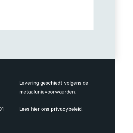
Levering geschiedt volgens de
metaalunievoorwaarden
.
91
Lees hier ons
privacybeleid
.