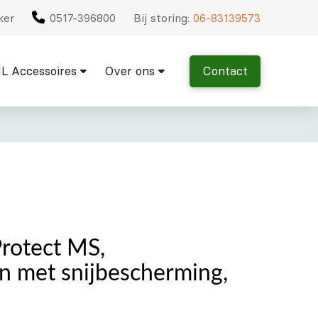
ker
0517-396800
Bij storing:
06-83139573
L Accessoires
Over ons
Contact
otect MS,
 met snijbescherming,