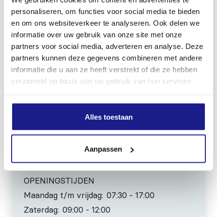
personaliseren, om functies voor social media te bieden
MECHANISATIE FRANEKER
en om ons websiteverkeer te analyseren. Ook delen we
informatie over uw gebruik van onze site met onze
Kiehoek 26
partners voor social media, adverteren en analyse. Deze
8801 RD Franeker
partners kunnen deze gegevens combineren met andere
informatie die u aan ze heeft verstrekt of die ze hebben
0517-396800
verzameld op basis van uw gebruik van hun services.
info@mechanisatiefraneker.nl
Bij storing:
06-83139573
Alles toestaan
Aanpassen
OPENINGSTIJDEN
Maandag t/m vrijdag:
07:30 - 17:00
Zaterdag:
09:00 - 12:00