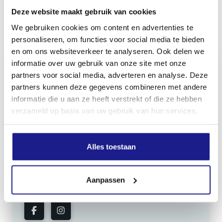
Deze website maakt gebruik van cookies
Inhoud door
We gebruiken cookies om content en advertenties te
personaliseren, om functies voor social media te bieden
en om ons websiteverkeer te analyseren. Ook delen we
informatie over uw gebruik van onze site met onze
partners voor social media, adverteren en analyse. Deze
partners kunnen deze gegevens combineren met andere
MECHANISATIE FRANEKER
informatie die u aan ze heeft verstrekt of die ze hebben
Kiehoek 26
verzameld op basis van uw gebruik van hun services.
8801 RD Franeker
Alles toestaan
0517-396800
info@mechanisatiefraneker.nl
Bij storing:
06-83139573
Aanpassen