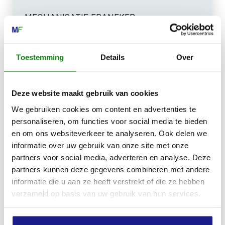
MECHANISATIE FRANEKER
Kiehoek 26
8801 RD Franeker
Toestemming
Details
Over
0517-396800
info@mechanisatiefraneker.nl
Deze website maakt gebruik van cookies
Bij storing:
06-83139573
We gebruiken cookies om content en advertenties te
personaliseren, om functies voor social media te bieden
en om ons websiteverkeer te analyseren. Ook delen we
informatie over uw gebruik van onze site met onze
partners voor social media, adverteren en analyse. Deze
partners kunnen deze gegevens combineren met andere
OPENINGSTIJDEN
informatie die u aan ze heeft verstrekt of die ze hebben
verzameld op basis van uw gebruik van hun services.
Maandag t/m vrijdag:
07:30 - 17:00
Zaterdag:
09:00 - 12:00