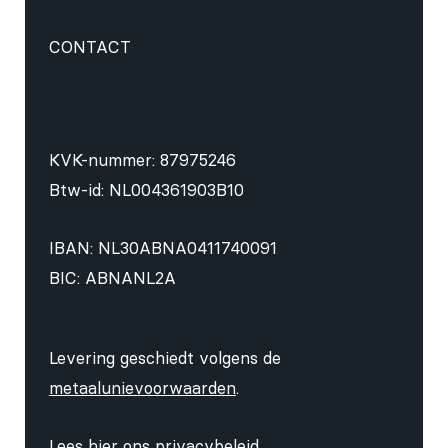
CONTACT
KVK-nummer: 87975246
Btw-id: NL004361903B10
IBAN: NL30ABNA0411740091
BIC: ABNANL2A
Levering geschiedt volgens de
metaalunievoorwaarden
.
Lees hier ons
privacybeleid
.