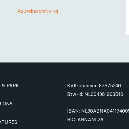
Routebeschrijving
 & PARK
KVK-nummer: 87975246
Btw-id: NL004361903B10
R ONS
IBAN: NL30ABNA04117400
BIC: ABNANL2A
ATURES