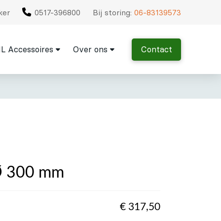
ker
0517-396800
Bij storing:
06-83139573
L Accessoires
Over ons
Contact
Ø 300 mm
€
317,50