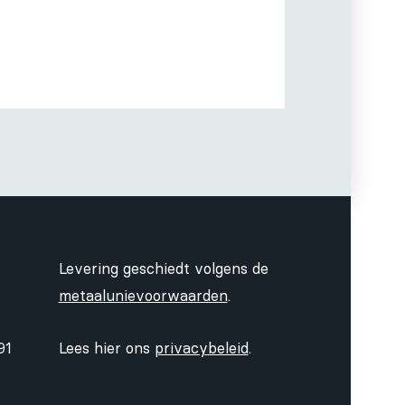
Levering geschiedt volgens de
metaalunievoorwaarden
.
91
Lees hier ons
privacybeleid
.