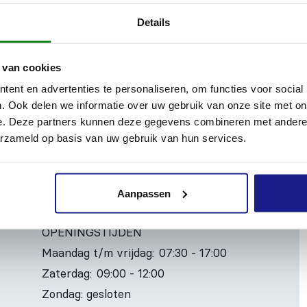
Details
 van cookies
 BT 106 C, BT 120 C, BT 121 - 695 mm lang. >Voor BT 360 - 700
ent en advertenties te personaliseren, om functies voor social
. Ook delen we informatie over uw gebruik van onze site met on
e. Deze partners kunnen deze gegevens combineren met andere i
erzameld op basis van uw gebruik van hun services.
Inhoud door
Aanpassen
OPENINGSTIJDEN
Maandag t/m vrijdag:
07:30 - 17:00
Zaterdag:
09:00 - 12:00
Zondag: gesloten