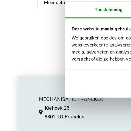
Meer details
Toestemming
Deze website maakt gebruik
Voor BT 106,
We gebruiken cookies om cont
websiteverkeer te analyseren
media, adverteren en analys
verstrekt of die ze hebben v
MECHANISATIE FRANEKER
Kiehoek 26
8801 RD Franeker