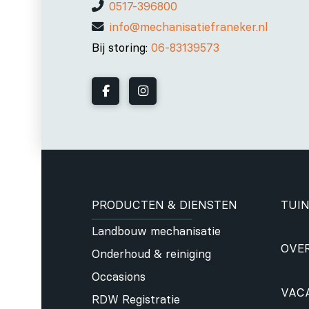
0517-396800
info@mechanisatiefraneker.nl
Bij storing:
06-83139573
PRODUCTEN & DIENSTEN
TUIN
Landbouw mechanisatie
OVE
Onderhoud & reiniging
Occasions
VAC
RDW Registratie