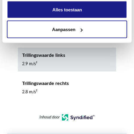
78.0 dB(A)
Alles toestaan
Geluidsvermogenniveau
Aanpassen
86.0 dB(A)
Trillingswaarde links
2.9 m/s²
Trillingswaarde rechts
2.8 m/s²
Inhoud door