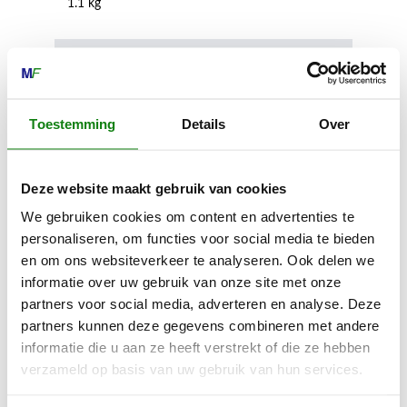
1.1 kg
Zaagbladlengte
10 cm
Toestemming
Details
Over
Groefbreedte
1.10 mm
Deze website maakt gebruik van cookies
We gebruiken cookies om content en advertenties te
Kettingsteek
personaliseren, om functies voor social media te bieden
en om ons websiteverkeer te analyseren. Ook delen we
1/4"P
informatie over uw gebruik van onze site met onze
partners voor social media, adverteren en analyse. Deze
Max. sneden per acculading AS 2
partners kunnen deze gegevens combineren met andere
70
informatie die u aan ze heeft verstrekt of die ze hebben
verzameld op basis van uw gebruik van hun services.
Geluidsdrukniveau