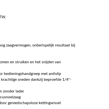
 BTW.
og zaagvermogen, onberispelijk resultaat bij
omen en struiken en het snijden van
r bedieningshandgreep met antislip
krachtige sneden dankzij beproefde 1/4"-
n zonder lader
ccusnoeizaag
oor gereedschapsloze kettingwissel