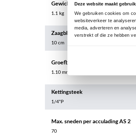
Deze website maakt gebruik
Gewicht apparaat zonder batterij
We gebruiken cookies om cont
1.1 kg
websiteverkeer te analyseren
media, adverteren en analys
Zaagbladlengte
verstrekt of die ze hebben v
10 cm
Groefbreedte
1.10 mm
Kettingsteek
1/4"P
Max. sneden per acculading AS 2
70