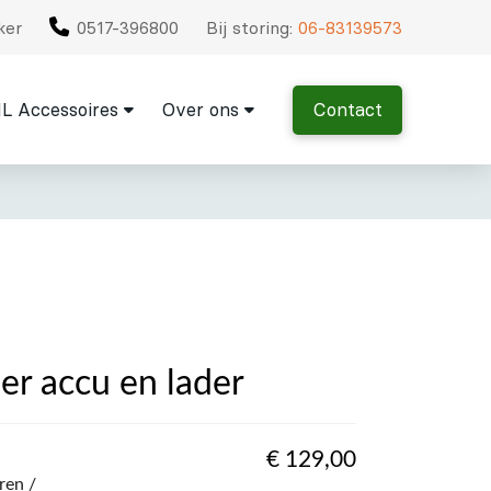
ker
0517-396800
Bij storing:
06-83139573
L Accessoires
Over ons
Contact
er accu en lader
€
129,00
ren /