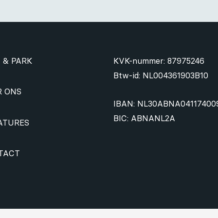
 & PARK
KVK-nummer: 87975246
Btw-id: NL004361903B10
R ONS
IBAN: NL30ABNA04117400
BIC: ABNANL2A
ATURES
TACT