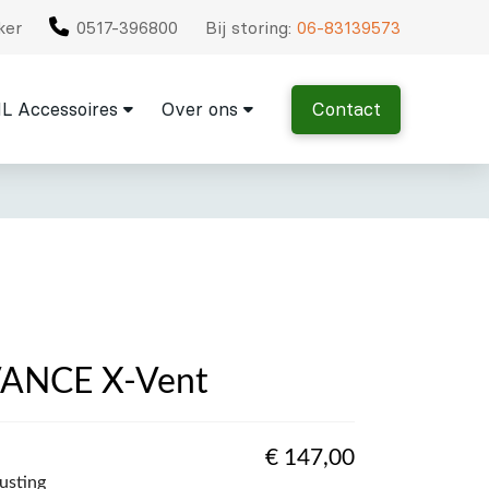
ker
0517-396800
Bij storing:
06-83139573
L Accessoires
Over ons
Contact
VANCE X-Vent
€
147,00
rusting