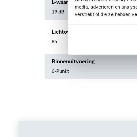
L-waarde
media, adverteren en analys
19 dB
verstrekt of die ze hebben v
Lichtoverdracht
85
Binnenuitvoering
6-Punkt