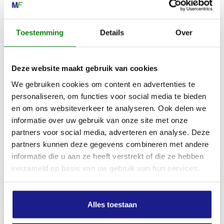
Aan de heupgordel kan je ook een optioneel
verkrijgbare STIHL ADVANCE X-Flex buikbeschermer
Toestemming
Details
Over
bevestigen.
De heupgordel is verkrijgbaar in 3 maten: maat S (78
Deze website maakt gebruik van cookies
cm tot 127 cm), maat M (89 cm tot 143 cm) en
maat L (98 cm tot 177 cm).
We gebruiken cookies om content en advertenties te
personaliseren, om functies voor social media te bieden
en om ons websiteverkeer te analyseren. Ook delen we
informatie over uw gebruik van onze site met onze
Inhoud door
partners voor social media, adverteren en analyse. Deze
partners kunnen deze gegevens combineren met andere
informatie die u aan ze heeft verstrekt of die ze hebben
verzameld op basis van uw gebruik van hun services.
MECHANISATIE FRANEKER
Alles toestaan
Kiehoek 26
8801 RD Franeker