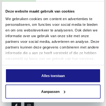
Deze website maakt gebruik van cookies
Inhoud door
We gebruiken cookies om content en advertenties te
personaliseren, om functies voor social media te bieden
en om ons websiteverkeer te analyseren. Ook delen we
informatie over uw gebruik van onze site met onze
partners voor social media, adverteren en analyse. Deze
partners kunnen deze gegevens combineren met andere
MECHANISATIE FRANEKER
informatie die u aan ze heeft verstrekt of die ze hebben
Kiehoek 26
verzameld op basis van uw gebruik van hun services.
8801 RD Franeker
Alles toestaan
0517-396800
info@mechanisatiefraneker.nl
Bij storing:
06-83139573
Aanpassen