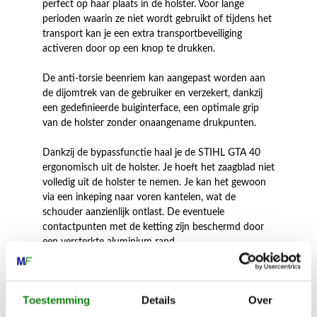
perfect op haar plaats in de holster. Voor lange
perioden waarin ze niet wordt gebruikt of tijdens het
transport kan je een extra transportbeveiliging
activeren door op een knop te drukken.
De anti-torsie beenriem kan aangepast worden aan
de dijomtrek van de gebruiker en verzekert, dankzij
een gedefinieerde buiginterface, een optimale grip
van de holster zonder onaangename drukpunten.
Dankzij de bypassfunctie haal je de STIHL GTA 40
ergonomisch uit de holster. Je hoeft het zaagblad niet
volledig uit de holster te nemen. Je kan het gewoon
via een inkeping naar voren kantelen, wat de
schouder aanzienlijk ontlast. De eventuele
contactpunten met de ketting zijn beschermd door
een versterkte aluminium rand.
De holster is bovendien perfect compatibel met de
heupgordel STIHL ADVANCE X-Flex en met de
Toestemming
Details
Over
draaggordel STIHL ADVANCE X-Flex.