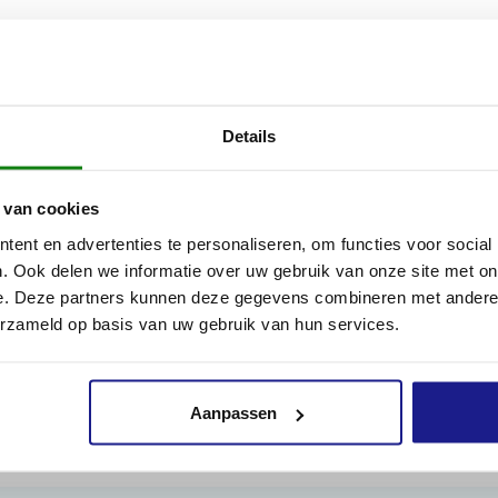
sche houders voor de STIHL laser 2-in-1 kunnen veeleisende part
Details
 professionals hun STIHL laser 2-in-1 snel en gemakkelijk beves
zaag. De houder bevestig je met een klik op de handgreep van je
ebruiken als inkorthulp of valrichtingaanwijzer bij het vellen. Pl
 van cookies
assende houder en zorg dat hij stevig vastzit en correct is uitge
ent en advertenties te personaliseren, om functies voor social
. Ook delen we informatie over uw gebruik van onze site met on
0 voor de STIHL laser 2-in-1 is compatibel met de volgende ket
e. Deze partners kunnen deze gegevens combineren met andere i
erzameld op basis van uw gebruik van hun services.
Aanpassen
Inhoud door