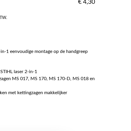
€
4,30
 BTW.
-in-1 eenvoudige montage op de handgreep
STIHL laser 2-in-1
ngzagen MS 017, MS 170, MS 170-D, MS 018 en
en met kettingzagen makkelijker