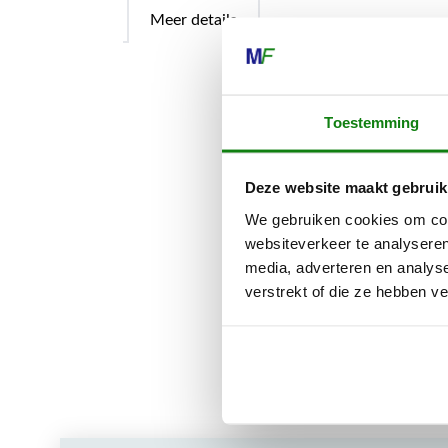
Meer details
Met de prakti
Toestemming
gebruikers en
STIHL ketting
kan de laser g
Deze website maakt gebruik
gewoon in de p
We gebruiken cookies om cont
websiteverkeer te analyseren
De houder 113
media, adverteren en analys
verstrekt of die ze hebben v