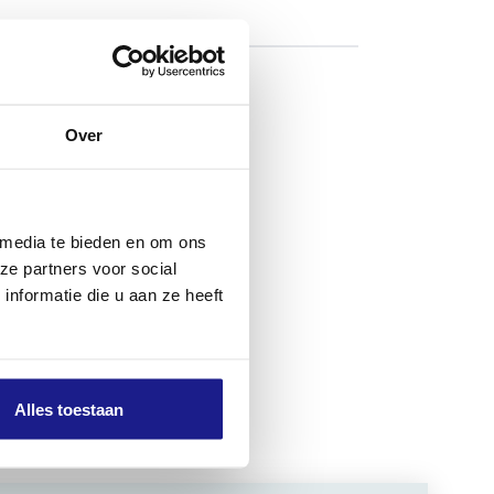
iculiere
Over
tigen op hun
 machine. Je
aats hem
lijnd.
 media te bieden en om ons
ze partners voor social
tingzagen:
nformatie die u aan ze heeft
Alles toestaan