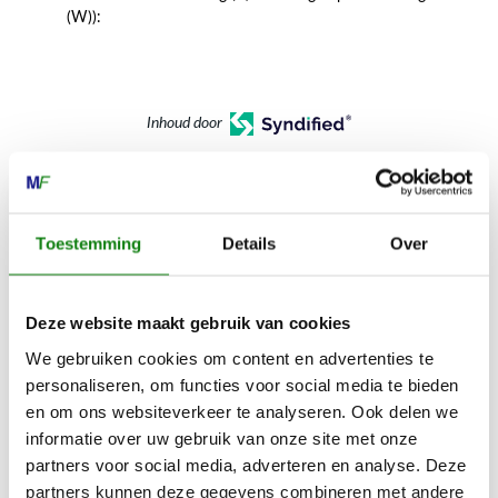
(W)):
Inhoud door
Toestemming
Details
Over
MECHANISATIE FRANEKER
Kiehoek 26
Deze website maakt gebruik van cookies
8801 RD Franeker
We gebruiken cookies om content en advertenties te
personaliseren, om functies voor social media te bieden
0517-396800
en om ons websiteverkeer te analyseren. Ook delen we
info@mechanisatiefraneker.nl
informatie over uw gebruik van onze site met onze
partners voor social media, adverteren en analyse. Deze
Bij storing:
06-83139573
partners kunnen deze gegevens combineren met andere