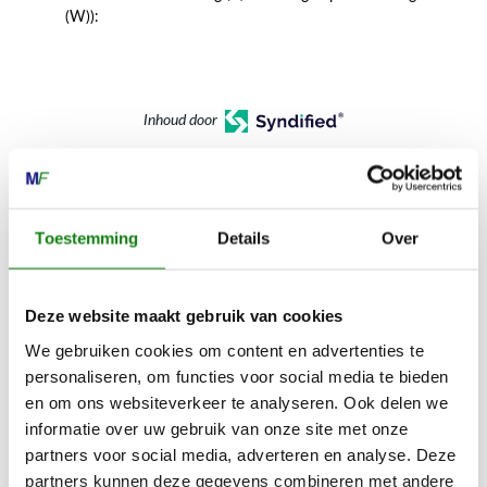
(W)):
Inhoud door
Toestemming
Details
Over
MECHANISATIE FRANEKER
Kiehoek 26
Deze website maakt gebruik van cookies
8801 RD Franeker
We gebruiken cookies om content en advertenties te
personaliseren, om functies voor social media te bieden
0517-396800
en om ons websiteverkeer te analyseren. Ook delen we
info@mechanisatiefraneker.nl
informatie over uw gebruik van onze site met onze
partners voor social media, adverteren en analyse. Deze
Bij storing:
06-83139573
partners kunnen deze gegevens combineren met andere