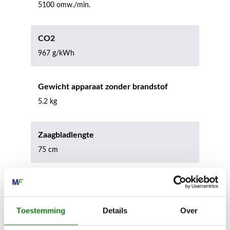
5100 omw./min.
CO2
967 g/kWh
Gewicht apparaat zonder brandstof
5.2 kg
Zaagbladlengte
75 cm
Tandsteek
30.0 mm
Toestemming
Details
Over