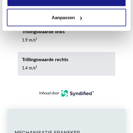
Geluidsvermogenniveau
90.0 dB(A)
Aanpassen
Trillingswaarde links
1.9 m/s²
Trillingswaarde rechts
1.4 m/s²
Inhoud door
MECHANISATIE FRANEKER