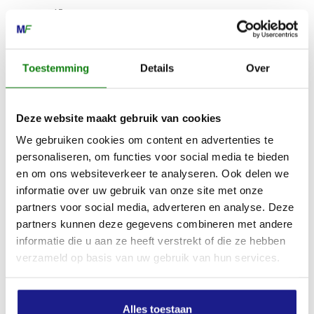
45 cm
Tandsteek
Toestemming
Details
Over
22.0 mm
Deze website maakt gebruik van cookies
Max. autonomie AS 2 accu
We gebruiken cookies om content en advertenties te
50 min
personaliseren, om functies voor social media te bieden
en om ons websiteverkeer te analyseren. Ook delen we
informatie over uw gebruik van onze site met onze
Apparaatlengte met mes
partners voor social media, adverteren en analyse. Deze
89 cm
partners kunnen deze gegevens combineren met andere
informatie die u aan ze heeft verstrekt of die ze hebben
verzameld op basis van uw gebruik van hun services.
Geluidsdrukniveau
82.0 dB(A)
Alles toestaan