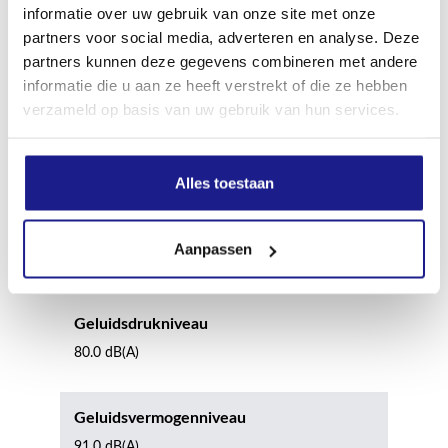
informatie over uw gebruik van onze site met onze
partners voor social media, adverteren en analyse. Deze
Max. sneden per acculading AS 2
partners kunnen deze gegevens combineren met andere
140
informatie die u aan ze heeft verstrekt of die ze hebben
verzameld op basis van uw gebruik van hun services.
Min. apparaatlengte met gereedschap
190 cm
Alles toestaan
Max. apparaatlengte met gereedschap
Aanpassen
280 cm
Geluidsdrukniveau
80.0 dB(A)
Geluidsvermogenniveau
91.0 dB(A)