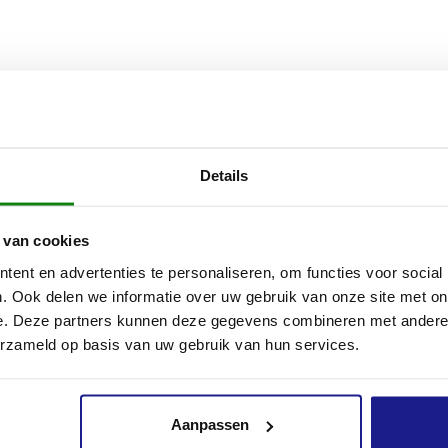
er parkeren en opladen: het STIHL iMOW® dockingstation laadt
W® na het maaien autonoom en betrouwbaar op, maar biedt je
Details
s om te parkeren tot een volgende gebruiksbeurt. Afhankelijk va
uimte kan je het STIHL dockingstation binnen of buiten het maa
 van cookies
ls je gazon in verschillende zones is verdeeld of zeer groot is, kan
n nuttig zijn om de uitvoering van het maaischema te vergemakke
ent en advertenties te personaliseren, om functies voor social
. Ook delen we informatie over uw gebruik van onze site met on
OW® dockingstation voor de robotmaaiers STIHL iMOW® 5, 6 e
e. Deze partners kunnen deze gegevens combineren met andere i
je STIHL iMOW® robotmaaier installeren. Als je de installatie lie
erzameld op basis van uw gebruik van hun services.
t, kan je je robotmaaier natuurlijk ook door STIHL dealer laten in
Aanpassen