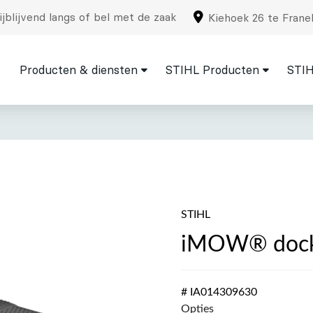
jblijvend langs of bel met de zaak
Kiehoek 26 te Frane
Producten & diensten
STIHL Producten
STIH
STIHL
iMOW® docki
# IA014309630
Opties