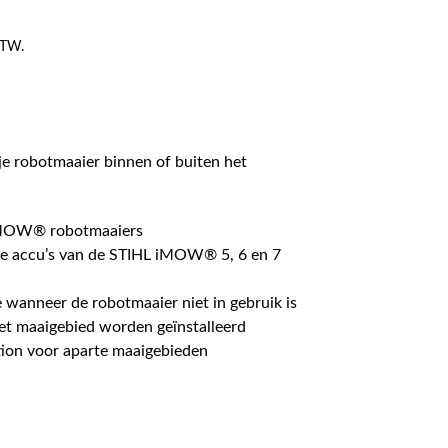
 BTW.
 robotmaaier binnen of buiten het
iMOW® robotmaaiers
de accu’s van de STIHL iMOW® 5, 6 en 7
 wanneer de robotmaaier niet in gebruik is
et maaigebied worden geïnstalleerd
ation voor aparte maaigebieden