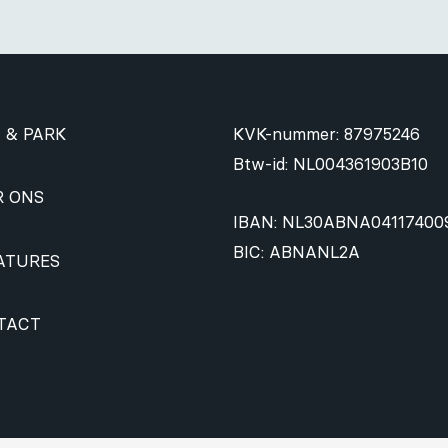
 & PARK
KVK-nummer: 87975246
Btw-id: NL004361903B10
R ONS
IBAN: NL30ABNA04117400
BIC: ABNANL2A
ATURES
TACT