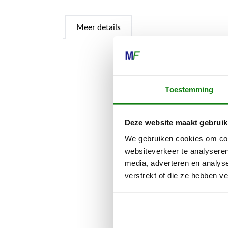
Meer details
Je robotmaai
je STIHL iMO
Toestemming
ook een plaat
beschikbare r
Deze website maakt gebruik
installeren. A
dockingstatio
We gebruiken cookies om cont
websiteverkeer te analyseren
Het STIHL iM
media, adverteren en analys
tegelijk met 
verstrekt of die ze hebben v
expert overlaa