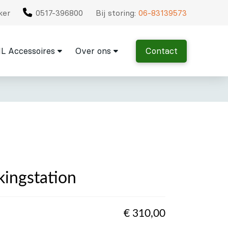
ker
0517-396800
Bij storing:
06-83139573
L Accessoires
Over ons
Contact
ngstation
€
310,00