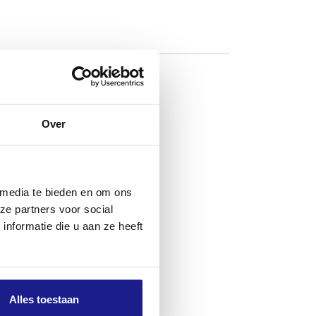
 de accu van
 robotmaaier
Over
n de
igebied
 een extra
lijken.
 media te bieden en om ons
ze partners voor social
n 7 kan je
nformatie die u aan ze heeft
ver aan een
stalleren.
Alles toestaan