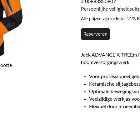
# 00883350807
Persoonlijke veiligheidsuit
Alle prijzen zijn inclusief 21%
Reserveren
Jack ADVANCE X-TREEm Fun
boomverzorgingswerk
rootte
Voor professioneel geb
Keramische slijtagebes
Optimale bewegingsvrij
Veelzijdige werkjas voo
Flexibel door afneemba