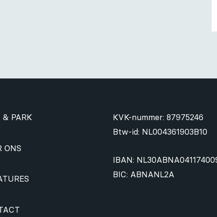
 & PARK
KVK-nummer: 87975246
Btw-id: NL004361903B10
R ONS
IBAN: NL30ABNA04117400
BIC: ABNANL2A
ATURES
TACT