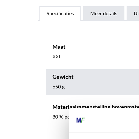
Specificaties
Meer details
Ui
Maat
XXL
Gewicht
650 g
Materiaalsamenstelling bovenmate
80 % polyester, 15 % polyamide, 4 % el