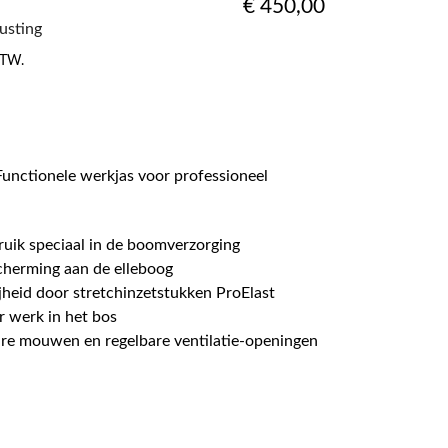
€
450,00
rusting
 BTW.
ctionele werkjas voor professioneel
ruik speciaal in de boomverzorging
cherming aan de elleboog
heid door stretchinzetstukken ProElast
r werk in het bos
re mouwen en regelbare ventilatie-openingen