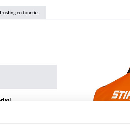
trusting en functies
riaal
astaan, 1 % keramiek