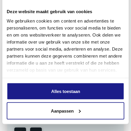
Deze website maakt gebruik van cookies
We gebruiken cookies om content en advertenties te
Inhoud door
personaliseren, om functies voor social media te bieden
en om ons websiteverkeer te analyseren. Ook delen we
informatie over uw gebruik van onze site met onze
partners voor social media, adverteren en analyse. Deze
partners kunnen deze gegevens combineren met andere
MECHANISATIE FRANEKER
informatie die u aan ze heeft verstrekt of die ze hebben
verzameld op basis van uw gebruik van hun services.
Kiehoek 26
8801 RD Franeker
Alles toestaan
0517-396800
info@mechanisatiefraneker.nl
Aanpassen
Bij storing:
06-83139573