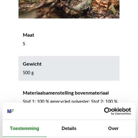
Maat
S
Gewicht
500 g
Materiaalsamenstelling bovenmateriaal
Stof 1: 100 % gerecycled polyester; Stof 2: 100 %
polyester
Toestemming
Details
Over
PBM-categorie
1