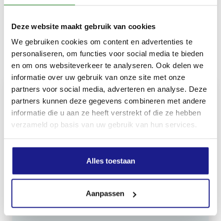
Waarschuwingsoranje: 100 % polyester; Zwart: 65
% polyester, 35 % katoen
Deze website maakt gebruik van cookies
We gebruiken cookies om content en advertenties te
personaliseren, om functies voor social media te bieden
Inhoud door
en om ons websiteverkeer te analyseren. Ook delen we
informatie over uw gebruik van onze site met onze
partners voor social media, adverteren en analyse. Deze
partners kunnen deze gegevens combineren met andere
informatie die u aan ze heeft verstrekt of die ze hebben
MECHANISATIE FRANEKER
verzameld op basis van uw gebruik van hun services.
Kiehoek 26
8801 RD Franeker
Alles toestaan
0517-396800
info@mechanisatiefraneker.nl
Aanpassen
Bij storing:
06-83139573