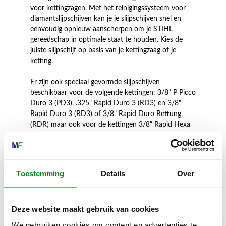
voor kettingzagen. Met het reinigingssysteem voor
diamantslijpschijven kan je je slijpschijven snel en
eenvoudig opnieuw aanscherpen om je STIHL
gereedschap in optimale staat te houden. Kies de
juiste slijpschijf op basis van je kettingzaag of je
ketting.
Er zijn ook speciaal gevormde slijpschijven
beschikbaar voor de volgende kettingen: 3/8" P Picco
Duro 3 (PD3), .325" Rapid Duro 3 (RD3) en 3/8"
Rapid Duro 3 (RD3) of 3/8" Rapid Duro Rettung
(RDR) maar ook voor de kettingen 3/8" Rapid Hexa
en 3/8" Picco Hexa. De voetspanner maakt het
slijpproces nog eenvoudiger en comfortabeler.
Toestemming
Details
Over
Inhoud door
Deze website maakt gebruik van cookies
We gebruiken cookies om content en advertenties te