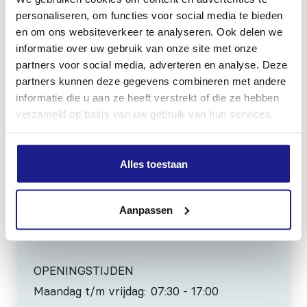
personaliseren, om functies voor social media te bieden
en om ons websiteverkeer te analyseren. Ook delen we
MECHANISATIE FRANEKER
informatie over uw gebruik van onze site met onze
partners voor social media, adverteren en analyse. Deze
Kiehoek 26
partners kunnen deze gegevens combineren met andere
8801 RD Franeker
informatie die u aan ze heeft verstrekt of die ze hebben
verzameld op basis van uw gebruik van hun services.
0517-396800
info@mechanisatiefraneker.nl
Alles toestaan
Bij storing:
06-83139573
Aanpassen
OPENINGSTIJDEN
Maandag t/m vrijdag:
07:30 - 17:00