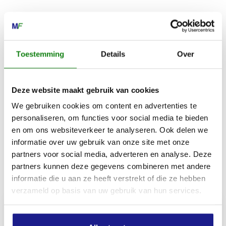
Maat
XXL
Toestemming
Details
Over
Gewicht
700 g
Deze website maakt gebruik van cookies
We gebruiken cookies om content en advertenties te
Materiaalsamenstelling bovenmateriaal
personaliseren, om functies voor social media te bieden
89 % polyester, 11 % elastaan
en om ons websiteverkeer te analyseren. Ook delen we
informatie over uw gebruik van onze site met onze
partners voor social media, adverteren en analyse. Deze
partners kunnen deze gegevens combineren met andere
Inhoud door
informatie die u aan ze heeft verstrekt of die ze hebben
verzameld op basis van uw gebruik van hun services.