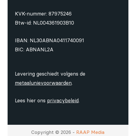
KVK-nummer: 87975246
Btw-id: NL004361903B10
IBAN: NL30ABNA0411740091
BIC: ABNANL2A
Levering geschiedt volgens de
metaalunievoorwaarden
.
Lees hier ons
privacybeleid
.
Copyright © 2026 -
RAAP Media