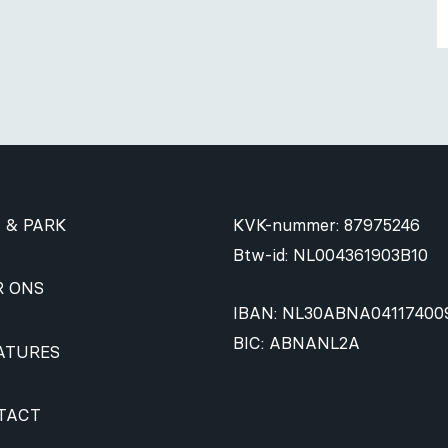
 & PARK
KVK-nummer: 87975246
Btw-id: NL004361903B10
R ONS
IBAN: NL30ABNA04117400
BIC: ABNANL2A
ATURES
TACT