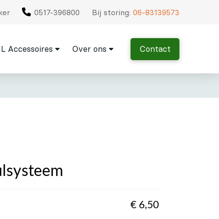
ker
0517-396800
Bij storing:
06-83139573
L Accessoires
Over ons
Contact
ulsysteem
€
6,50