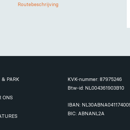
Routebeschrijving
 & PARK
KVK-nummer: 87975246
Btw-id: NL004361903B10
R ONS
IBAN: NL30ABNA04117400
BIC: ABNANL2A
ATURES