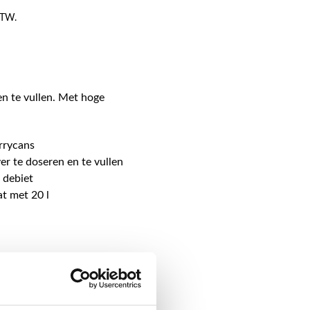
 BTW.
n te vullen. Met hoge
errycans
er te doseren en te vullen
 debiet
at met 20 l