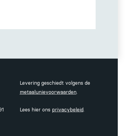
Levering geschiedt volgens de
metaalunievoorwaarden
.
91
Lees hier ons
privacybeleid
.