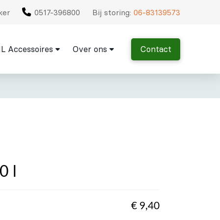
ker
0517-396800
Bij storing:
06-83139573
L Accessoires
Over ons
Contact
0 l
€
9,40