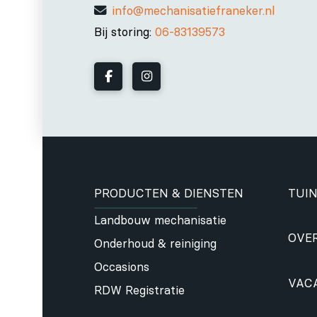
info@mechanisatiefraneker.nl
Bij storing:
06-83139573
PRODUCTEN & DIENSTEN
TUIN
Landbouw mechanisatie
OVE
Onderhoud & reiniging
Occasions
VAC
RDW Registratie