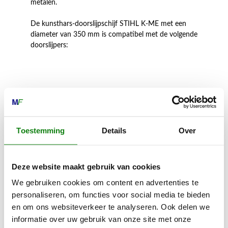
metalen.
De kunsthars-doorslijpschijf STIHL K-ME met een
diameter van 350 mm is compatibel met de volgende
doorslijpers:
Inhoud door
Toestemming
Details
Over
MECHANISATIE FRANEKER
Deze website maakt gebruik van cookies
Kiehoek 26
We gebruiken cookies om content en advertenties te
8801 RD Franeker
personaliseren, om functies voor social media te bieden
en om ons websiteverkeer te analyseren. Ook delen we
informatie over uw gebruik van onze site met onze
0517-396800