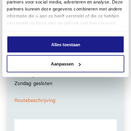
partners voor social media, adverteren en analyse. Deze
info@mechanisatiefraneker.nl
partners kunnen deze gegevens combineren met andere
Bij storing:
06-83139573
informatie die u aan ze heeft verstrekt of die ze hebben
verzameld op basis van uw gebruik van hun services.
Alles toestaan
OPENINGSTIJDEN
Aanpassen
Maandag t/m vrijdag:
07:30 - 17:00
Zaterdag:
09:00 - 12:00
Zondag: gesloten
Routebeschrijving