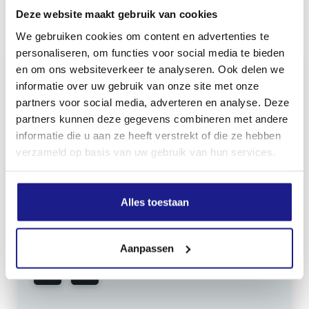
Deze website maakt gebruik van cookies
Inhoud door
We gebruiken cookies om content en advertenties te
personaliseren, om functies voor social media te bieden
en om ons websiteverkeer te analyseren. Ook delen we
informatie over uw gebruik van onze site met onze
partners voor social media, adverteren en analyse. Deze
MECHANISATIE FRANEKER
partners kunnen deze gegevens combineren met andere
Kiehoek 26
informatie die u aan ze heeft verstrekt of die ze hebben
8801 RD Franeker
verzameld op basis van uw gebruik van hun services.
0517-396800
Alles toestaan
info@mechanisatiefraneker.nl
Bij storing:
06-83139573
Aanpassen