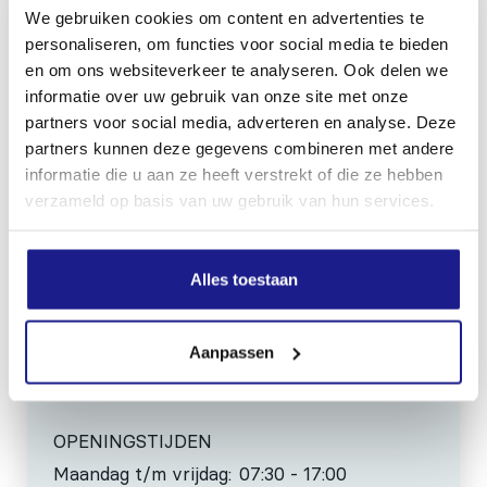
We gebruiken cookies om content en advertenties te
personaliseren, om functies voor social media te bieden
en om ons websiteverkeer te analyseren. Ook delen we
MECHANISATIE FRANEKER
informatie over uw gebruik van onze site met onze
Kiehoek 26
partners voor social media, adverteren en analyse. Deze
partners kunnen deze gegevens combineren met andere
8801 RD Franeker
informatie die u aan ze heeft verstrekt of die ze hebben
verzameld op basis van uw gebruik van hun services.
0517-396800
info@mechanisatiefraneker.nl
Bij storing:
06-83139573
Alles toestaan
Aanpassen
OPENINGSTIJDEN
Maandag t/m vrijdag:
07:30 - 17:00