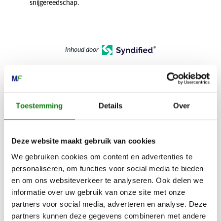
snijgereedschap.
Inhoud door
Toestemming
Details
Over
MECHANISATIE FRANEKER
Kiehoek 26
Deze website maakt gebruik van cookies
8801 RD Franeker
We gebruiken cookies om content en advertenties te
personaliseren, om functies voor social media te bieden
0517-396800
en om ons websiteverkeer te analyseren. Ook delen we
info@mechanisatiefraneker.nl
informatie over uw gebruik van onze site met onze
Bij storing:
06-83139573
partners voor social media, adverteren en analyse. Deze
partners kunnen deze gegevens combineren met andere