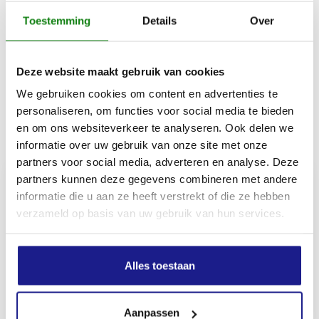
Toestemming
Details
Over
Opmerking: gebruik de maaikoppen uitsluitend met
een compatibele beschermkap voor het
snijgereedschap.
Deze website maakt gebruik van cookies
We gebruiken cookies om content en advertenties te
personaliseren, om functies voor social media te bieden
en om ons websiteverkeer te analyseren. Ook delen we
Inhoud door
informatie over uw gebruik van onze site met onze
partners voor social media, adverteren en analyse. Deze
partners kunnen deze gegevens combineren met andere
informatie die u aan ze heeft verstrekt of die ze hebben
verzameld op basis van uw gebruik van hun services.
MECHANISATIE FRANEKER
Kiehoek 26
8801 RD Franeker
Alles toestaan
0517-396800
Aanpassen