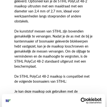
geleverd. Optioneel kan je de STIHL PolyCut 48-2
maaikop uitrusten met een maaidraad met een
diameter van 2,4 mm of 2,7 mm, ideaal voor
werkzaamheden langs stoepranden of andere
obstakels.
De kunststof messen van STIHL zijn bovendien
gemakkelijk te vervangen. Nadat je de as met de bij je
kantenmaaier of bosmaaier geleverde blokkeerpen
hebt vastgezet, kan je de maaikop losschroeven en
gemakkelijk de messen vervangen. Om de slijtage te
verminderen en de maaihoogte te vergroten, is de
STIHL PolyCut 48-2 standaard uitgerust met een
beschermplaat.
De STIHL PolyCut 48-2 maaikop is compatibel met
de volgende bosmaaiers van STIHL:
Je kan deze maaikop ook gebruiken met de
bosmaaiers STIHL FS 160, STIHL FS 220, STIHL FS
300, STIHL FS 350 en STIHL FS 360, die definitief
uit het assortiment zijn.