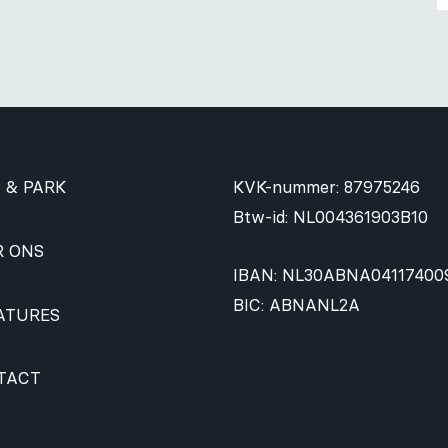
 & PARK
KVK-nummer: 87975246
Btw-id: NL004361903B10
R ONS
IBAN: NL30ABNA04117400
BIC: ABNANL2A
ATURES
TACT