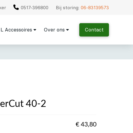
ker
0517-396800
Bij storing:
06-83139573
L Accessoires
Over ons
Contact
erCut 40-2
€
43,80