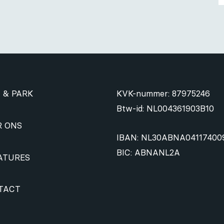
 & PARK
KVK-nummer: 87975246
Btw-id: NL004361903B10
R ONS
IBAN: NL30ABNA04117400
BIC: ABNANL2A
ATURES
TACT