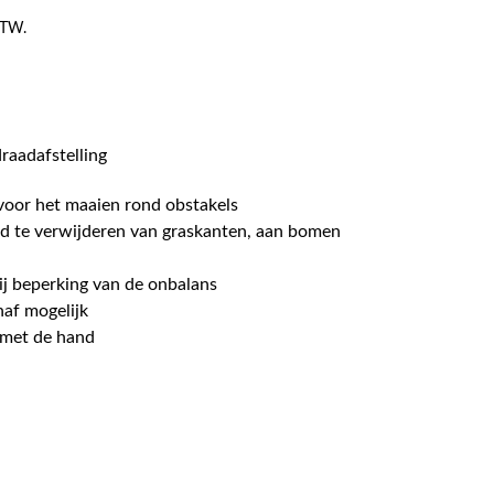
 BTW.
aadafstelling
oor het maaien rond obstakels
id te verwijderen van graskanten, aan bomen
ij beperking van de onbalans
naf mogelijk
d met de hand