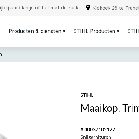
jblijvend langs of bel met de zaak
Kiehoek 26 te Frane
Producten & diensten
STIHL Producten
STIH
m
STIHL
Maaikop, Tri
# 40037102122
Snijgarnituren