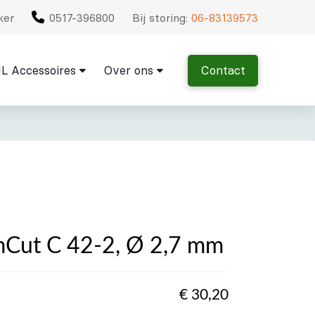
ker
0517-396800
Bij storing:
06-83139573
L Accessoires
Over ons
Contact
mCut C 42-2, Ø 2,7 mm
€
30,20