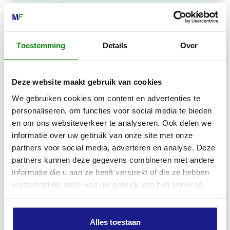
Kiehoek 26
8801 RD Franeker
Toestemming
Details
Over
0517-396800
info@mechanisatiefraneker.nl
Bij storing:
06-83139573
Deze website maakt gebruik van cookies
We gebruiken cookies om content en advertenties te
personaliseren, om functies voor social media te bieden
en om ons websiteverkeer te analyseren. Ook delen we
informatie over uw gebruik van onze site met onze
partners voor social media, adverteren en analyse. Deze
OPENINGSTIJDEN
partners kunnen deze gegevens combineren met andere
informatie die u aan ze heeft verstrekt of die ze hebben
Maandag t/m vrijdag:
07:30 - 17:00
verzameld op basis van uw gebruik van hun services.
Zaterdag:
09:00 - 12:00
Zondag: gesloten
Alles toestaan