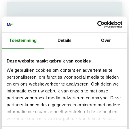
MECHANISATIE FRANEKER
Kiehoek 26
Toestemming
Details
Over
8801 RD Franeker
0517-396800
Deze website maakt gebruik van cookies
info@mechanisatiefraneker.nl
We gebruiken cookies om content en advertenties te
Bij storing:
06-83139573
personaliseren, om functies voor social media te bieden
en om ons websiteverkeer te analyseren. Ook delen we
informatie over uw gebruik van onze site met onze
partners voor social media, adverteren en analyse. Deze
partners kunnen deze gegevens combineren met andere
informatie die u aan ze heeft verstrekt of die ze hebben
verzameld op basis van uw gebruik van hun services.
OPENINGSTIJDEN
Maandag t/m vrijdag:
07:30 - 17:00