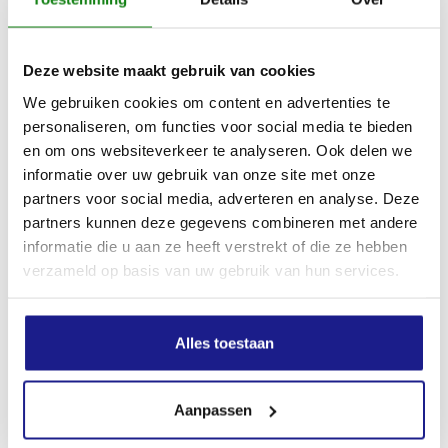
Zaagkettingsteek
1/4"P
Deze website maakt gebruik van cookies
We gebruiken cookies om content en advertenties te
Apparaatlengte met klauw
personaliseren, om functies voor social media te bieden
243 mm
en om ons websiteverkeer te analyseren. Ook delen we
informatie over uw gebruik van onze site met onze
Geluidsdrukniveau
partners voor social media, adverteren en analyse. Deze
partners kunnen deze gegevens combineren met andere
96.0 dB(A)
informatie die u aan ze heeft verstrekt of die ze hebben
verzameld op basis van uw gebruik van hun services.
Geluidsvermogenniveau
108.0 dB(A)
Alles toestaan
Trillingswaarde links
Aanpassen
4.9 m/s²