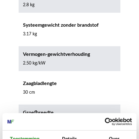
2.8 kg
Systeemgewicht zonder brandstof
3.17 kg
Vermogen-gewichtverhouding
2.50 kg/kW
Zaagbladlengte
30 cm
Groefbreedte
1.10 mm
Toestemming
Details
Over