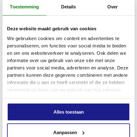
Toestemming
Details
Over
Zaagkettingsteek
1/4"P
Deze website maakt gebruik van cookies
We gebruiken cookies om content en advertenties te
Apparaatlengte met klauw
personaliseren, om functies voor social media te bieden
243 mm
en om ons websiteverkeer te analyseren. Ook delen we
informatie over uw gebruik van onze site met onze
Geluidsdrukniveau
partners voor social media, adverteren en analyse. Deze
partners kunnen deze gegevens combineren met andere
96.0 dB(A)
informatie die u aan ze heeft verstrekt of die ze hebben
verzameld op basis van uw gebruik van hun services.
Geluidsvermogenniveau
107.0 dB(A)
Alles toestaan
Trillingswaarde links
Aanpassen
4.9 m/s²