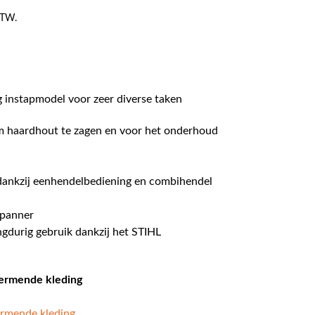
 BTW.
 instapmodel voor zeer diverse taken
m haardhout te zagen en voor het onderhoud
dankzij eenhendelbediening en combihendel
spanner
ngdurig gebruik dankzij het STIHL
hermende kleding
ermende kleding