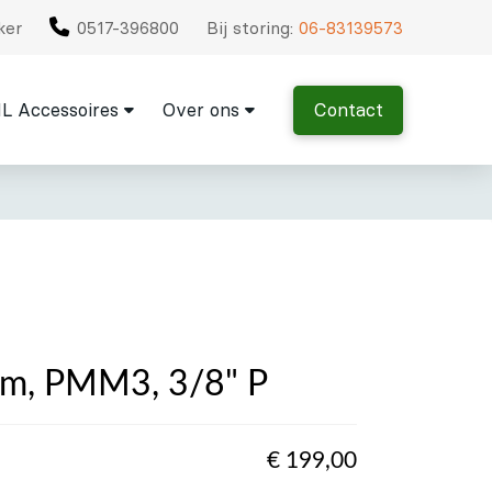
ker
0517-396800
Bij storing:
06-83139573
L Accessoires
Over ons
Contact
cm, PMM3, 3/8" P
€
199,00