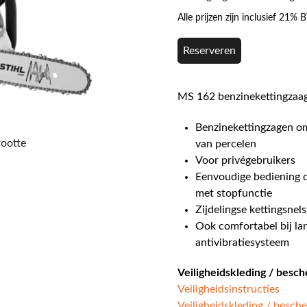
Alle prijzen zijn inclusief 21%
Reserveren
MS 162 benzinekettingzaag
Benzinekettingzagen o
rootte
van percelen
Voor privégebruikers
Eenvoudige bediening 
met stopfunctie
Zijdelingse kettingsnel
Ook comfortabel bij la
antivibratiesysteem
Veiligheidskleding / besc
Veiligheidsinstructies
Veiligheidskleding / besch