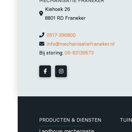
MECHANISATIE FRANEKER
Kiehoek 26
8801 RD Franeker
0517-396800
info@mechanisatiefraneker.nl
Bij storing:
06-83139573
PRODUCTEN & DIENSTEN
TUIN
Landbouw mechanisatie