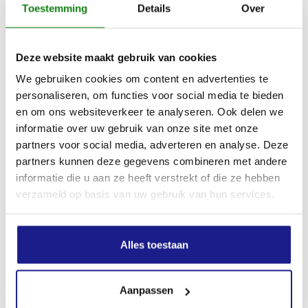
Zaagkettingsteek
Toestemming
Details
Over
3/8"P
Deze website maakt gebruik van cookies
Apparaatlengte met klauw
We gebruiken cookies om content en advertenties te
265 mm
personaliseren, om functies voor social media te bieden
en om ons websiteverkeer te analyseren. Ook delen we
informatie over uw gebruik van onze site met onze
Geluidsdrukniveau
partners voor social media, adverteren en analyse. Deze
100.0 dB(A)
partners kunnen deze gegevens combineren met andere
informatie die u aan ze heeft verstrekt of die ze hebben
verzameld op basis van uw gebruik van hun services.
Geluidsvermogenniveau
110.0 dB(A)
Alles toestaan
Trillingswaarde links
3.6 m/s²
Aanpassen