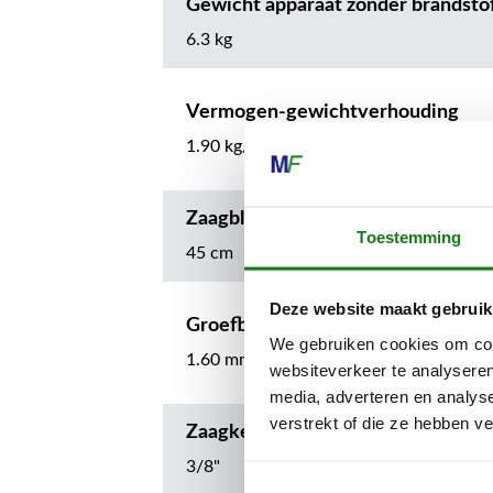
Gewicht apparaat zonder brandsto
6.3 kg
Vermogen-gewichtverhouding
1.90 kg/kW
Zaagbladlengte
Toestemming
45 cm
Deze website maakt gebruik
Groefbreedte
We gebruiken cookies om cont
1.60 mm
websiteverkeer te analyseren
media, adverteren en analys
verstrekt of die ze hebben v
Zaagkettingsteek
3/8"