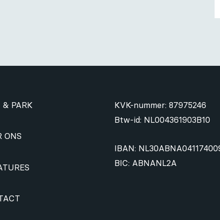
 & PARK
KVK-nummer: 87975246
Btw-id: NL004361903B10
R ONS
IBAN: NL30ABNA04117400
BIC: ABNANL2A
ATURES
TACT